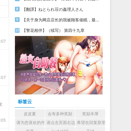
【翻譯】ねとられ荘の姦理人さん
【关于身为网店店长的我被顾客催眠，最终堕落为丝袜发情母狗这件事】（18～20）
【警花相伴】（续写） 第四十九章
:07
:07
标签云
龙
皮皮夏
会有多种奖励
奖励丰厚
:05
请为您喜欢的作者加油吧！ 认真回复交流
请点击页面右边的小手图标支持楼主。
希望在回复那里留下您的心