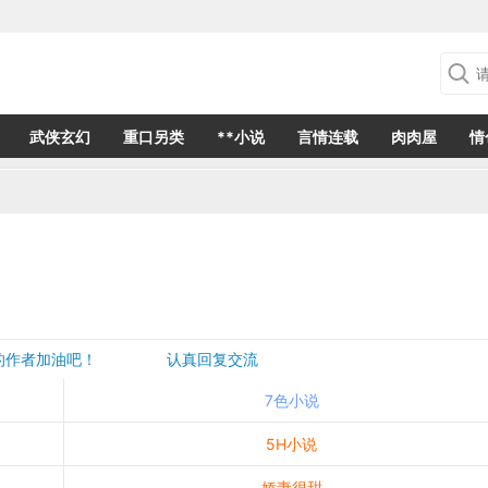
武侠玄幻
重口另类
**小说
言情连载
肉肉屋
情
欢的作者加油吧！ 认真回复交流
是一个建议都会成为作者创作的动力
7色小说
5H小说
娇妻很甜