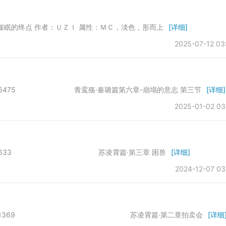
 作者：ＵＺＩ 属性：ＭＣ，淡色，形而上
[详细]
2025-07-12 03
所 字数：16475 青鸾殇·秦璐篇第六章-崩塌的意志 第三节
[详细]
2025-01-02 03
会所 字数：14633 苏凌霄篇·第三章 困兽
[详细]
2024-12-07 03
于第一会所 字数：11369 苏凌霄篇·第二章拍卖会
[详细