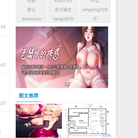
但是
kudo123
不过
那么
东方城才
xingxing209
dearnyan
liangz876
不
:05
:07
图文推荐
:07
]