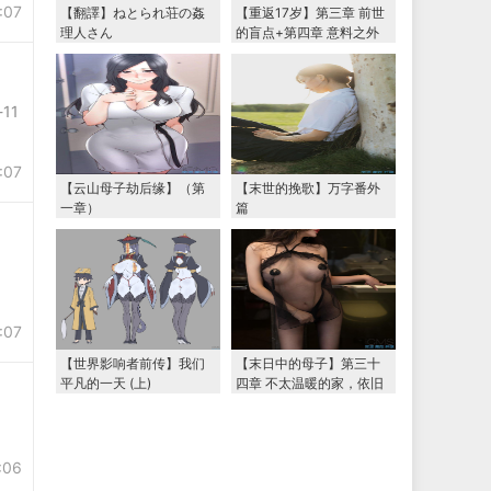
:07
【翻譯】ねとられ荘の姦
【重返17岁】第三章 前世
理人さん
的盲点+第四章 意料之外
的相认+番外篇（本文为女
主第一视角，两万字更
新）
11
:07
【云山母子劫后缘】（第
【末世的挽歌】万字番外
一章）
篇
:07
【世界影响者前传】我们
【末日中的母子】第三十
平凡的一天 (上)
四章 不太温暖的家，依旧
温暖的妈妈（下） 两万字
大更新
:06