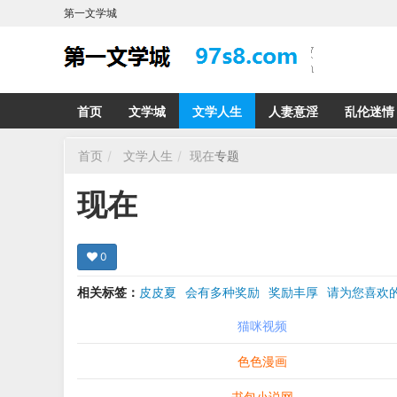
第一文学城
首页
文学城
文学人生
人妻意淫
乱伦迷情
首页
文学人生
现在
专题
现在
0
相关标签：
皮皮夏
会有多种奖励
奖励丰厚
请为您喜
希望在回复那里留下您的心得感受 您的留言哪怕只
猫咪视频
色色漫画
书包小说网