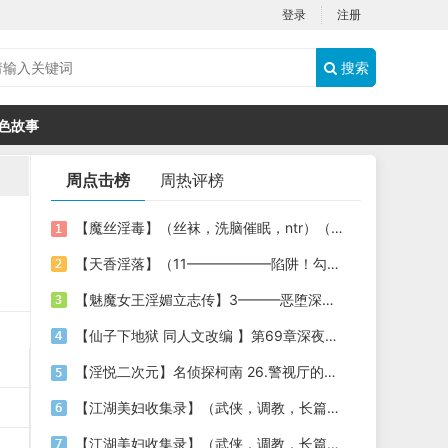
登录
注册
搜索
色故事
周点击榜
周热评榜
【魔丝淫毒】（丝袜，洗脑催眠，ntr）（24）（我不想）
【天香淫落】（11——————陷阱！勾结的警局调教（下））
【魅魔女王淫媚立志传】3———恶堕深渊的开端
【仙子下地狱 同人文改编 】第69章深夜窥淫戏 交心与交性(二)(纯爱+各种情趣玩法)
【淫悦二次元】名侦探柯南 26.警视厅的隐藏淫娃
【江湖美妇收集录】（武侠，调教，长篇）（6）（师娘篇）
【江湖美妇收集录】（武侠，调教，长篇）（13）（下山历练篇）