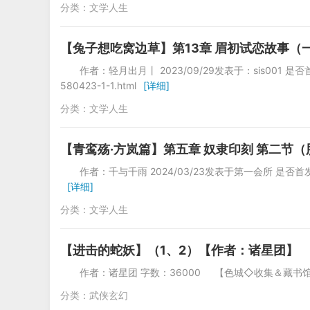
分类：
文学人生
【兔子想吃窝边草】第13章 眉初试恋故事（一
作者：轻月出月丨 2023/09/29发表于：sis001 是否首发：
580423-1-1.html
[详细]
分类：
文学人生
【青鸾殇·方岚篇】第五章 奴隶印刻 第二节
作者：千与千雨 2024/03/23发表于第一
[详细]
分类：
文学人生
【进击的蛇妖】（1、2）【作者：诸星团】
作者：诸星团 字数：36000 【色城◇收集＆藏书馆★版主/
分类：
武侠玄幻