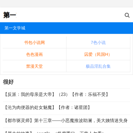
第一文学城
书包小说网
7色小说
色色漫画
囚爱（民国H）
禁漫天堂
极品淫乱合集
很好
【反派：我的母亲是大帝】（23）【作者：乐福不受】
【沦为肉便器的处女魅魔】【作者：诸星团】
【都市驱灵师】第十三章——小恶魔推波助澜，美大姨情迷失身